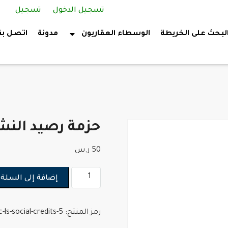
تسجيل الدخول
تسجيل
لبحث على الخريطة
الوسطاء العقاريون
مدونة
اتصل بن
حزمة رصيد النشر ال
50
ر.س
إضافة إلى السلة
رمز المنتج:
-ls-social-credits-5