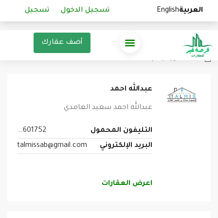
العربية
العربية
English
English
تسجيل الدخول
تسجيل الدخول
تسجيل
تسجيل
أضف عقارك
الصفحة الرئيسية
عملاء
عبدالله احمد
عبدالله احمد سعيد الغامدي
التليفون المحمول
0504601752
البريد الإلكتروني
talmissab@gmail.com
اعرض العقارات