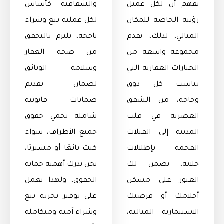
نفهم أن لكل عميل
والشفافية كأساس
رؤيته الخاصة للمكان
لكل عملية بيع وشراء
المثالي، لذلك، نقدم
ناجحة، نلتزم بالتحقق
مجموعة واسعة من
من صحة العقار
الخيارات العقارية التي
وسلامة الوثائق
تناسب كل ذوق
لضمان تقديم
وحاجة، من الشقق
ضمانات قانونية
العصرية في قلب
شاملة تحمي حقوق
المدينة إلى الفيلات
جميع الأطراف، سواء
الفخمة بإطلالات
كنت بائعًا أو مشتريًا،
خلابة، نضمن لك
نحن ندرك أهمية حماية
العثور على مسكن
الحقوق، ولهذا نعمل
أحلامك أو فرصتك
على توفير تجربة بيع
الاستثمارية المثالية،
وشراء آمنة ومتكاملة