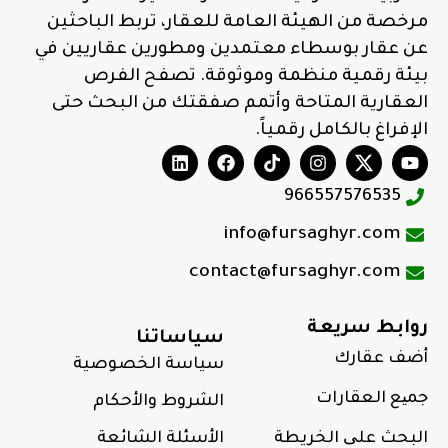
مرخصة من الهيئة العامة للعقار، تربط الباحثين
عن عقار بوسطاء معتمدين ومطورين عقاريين في
بيئة رقمية منظمة وموثوقة. تصفح الفرص
العقارية المتاحة وأتمم صفقتك من البحث حتى
الإفراغ بالكامل رقمياً.
966557576535
info@fursaghyr.com
contact@fursaghyr.com
روابط سريعة
سياساتنا
أضف عقارك
سياسة الخصوصية
جمیع العقارات
الشروط والأحكام
البحث علی الخريطة
الأسئلة الشائعة