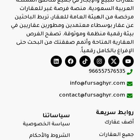
عقارات للبيع والإيجار في جميع مناطق المملكة
العربية السعودية. منصة فرصة غير للعقارات
مرخصة من الهيئة العامة للعقار، تربط الباحثين
عن عقار بوسطاء معتمدين ومطورين عقاريين في
بيئة رقمية منظمة وموثوقة. تصفح الفرص
العقارية المتاحة وأتمم صفقتك من البحث حتى
الإفراغ بالكامل رقمياً.
966557576535
info@fursaghyr.com
contact@fursaghyr.com
روابط سريعة
سياساتنا
أضف عقارك
سياسة الخصوصية
جمیع العقارات
الشروط والأحكام