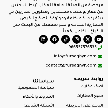
مرخصة من الهيئة العامة للعقار، تربط الباحثين
عن عقار بوسطاء معتمدين ومطورين عقاريين في
بيئة رقمية منظمة وموثوقة. تصفح الفرص
العقارية المتاحة وأتمم صفقتك من البحث حتى
الإفراغ بالكامل رقمياً.
966557576535
info@fursaghyr.com
contact@fursaghyr.com
روابط سريعة
سياساتنا
أضف عقارك
سياسة الخصوصية
جمیع العقارات
الشروط والأحكام
البحث علی الخريطة
الأسئلة الشائعة