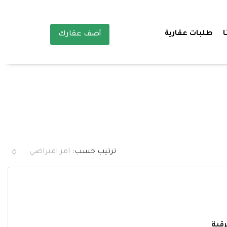
ا
طلبات عقارية
أضف عقارك
ترتيب حسب:
امر افتراضي
قية