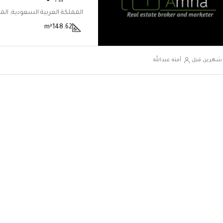
m²
148.62
‏شهرين قبل
آمنه عبدالله