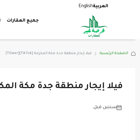
العربية
English
جميع العقارات
ا
الصفحة الرئيسية
فيلا إيجار منطقة جدة مكة المكرمة [TikTok][T0wer]
فيلا إيجار منطقة جدة مكة المكرمة [k][T0wer
‏سنتين قبل