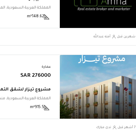
m²
148.62
‏شهرين قبل
آمنه عبدالله
عمارة
276000 SAR
مشروع تيزار لشقق التم
m²
915.5
ندى مبارك