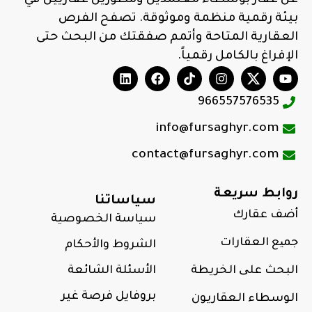
عن عقار بوسطاء معتمدين ومطورين عقاريين في
بيئة رقمية منظمة وموثوقة. تصفح الفرص
العقارية المتاحة وأتمم صفقتك من البحث حتى
الإفراغ بالكامل رقمياً.
966557576535
info@fursaghyr.com
contact@fursaghyr.com
روابط سريعة
سياساتنا
أضف عقارك
سياسة الخصوصية
جمیع العقارات
الشروط والأحكام
البحث علی الخريطة
الأسئلة الشائعة
بروفايل فرصة غير
الوسطاء العقاريون