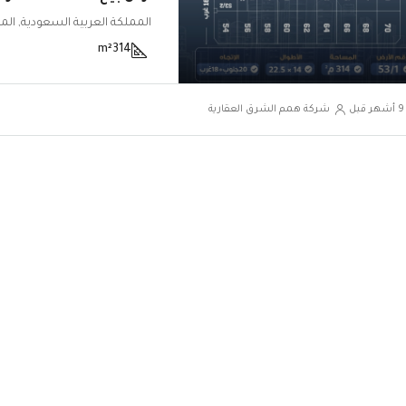
m²
314
شركة همم الشرق العقارية