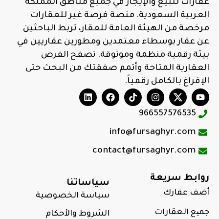
عقارات للبيع والإيجار في جميع مناطق المملكة
العربية السعودية. منصة فرصة غير للعقارات
مرخصة من الهيئة العامة للعقار، تربط الباحثين
عن عقار بوسطاء معتمدين ومطورين عقاريين في
بيئة رقمية منظمة وموثوقة. تصفح الفرص
العقارية المتاحة وأتمم صفقتك من البحث حتى
الإفراغ بالكامل رقمياً.
966557576535
info@fursaghyr.com
contact@fursaghyr.com
روابط سريعة
سياساتنا
أضف عقارك
سياسة الخصوصية
جمیع العقارات
الشروط والأحكام