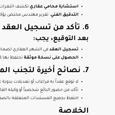
استشارة محامي عقاري
تكشف الثغرات ال
التدقيق الفني
: تقرير مهندس مختص يؤكد خ
6. تأكد من تسجيل العقد رسمياً
بعد التوقيع، يجب:
تسجيل العقد
في الشهر العقاري لضمان 
الحصول على نسخة موثقة
تحتفظ بها ك
7. نصائح أخيرة لتجنب المخاطر
لا توقع عقداً به فراغات أو تعديلات يدوية غ
تأكد من حضور البائع شخصياً أو وكيله القان
احتفظ بجميع المستندات المتعلقة بالصفقة
الخلاصة