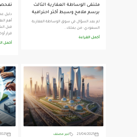
ملتقى الوساطة العقارية الثالث
تفحص ق
يرسم ملامح وسيط أكثر احترافية
دليل عم
أهم الن
لم يعد السؤال في سوق الوساطة العقارية
قبل الشر
السعودي: من يملك...
قرار أو
أكمل القراءة
أكمل ال
23/04/2025
غير مصنف
2025